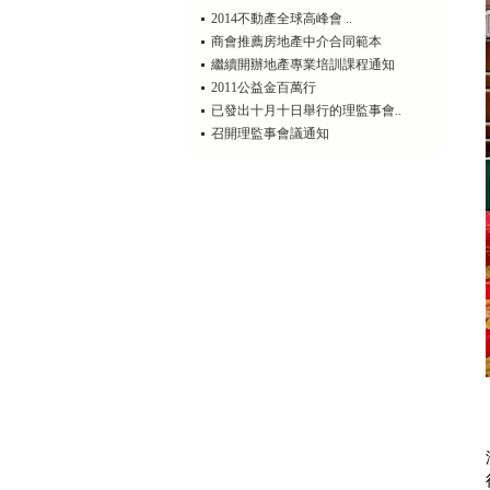
2014不動產全球高峰會 ..
商會推薦房地產中介合同範本
繼續開辦地產專業培訓課程通知
2011公益金百萬行
已發出十月十日舉行的理監事會..
召開理監事會議通知