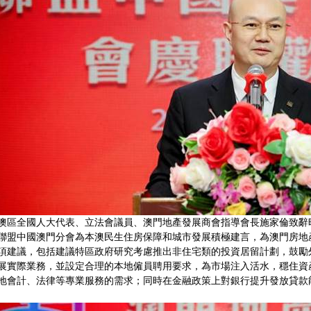
澳區全國人大代表、立法會議員、澳門地產發展商會指導會長施家倫致辭
聯盟中國澳門分會為本澳民生住房保障和城市發展積極建言，為澳門房地
項建議，包括建議特區政府研究考慮推出非住宅類的投資居留計劃，鼓勵
展實際業務，並設定合理的本地僱員聘用要求，為市場注入活水，穩住資
地會計、法律等專業服務的需求；同時在金融政策上對銀行提升發放貸款