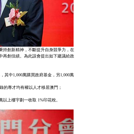
秉持創新精神，不斷提升自身競爭力，在
中再創佳績。為此該會提出如下建議給政
元，其中
1,000
萬購買政府基金，另
1,000
萬
錄的專才均有權以人才移居澳門；
萬以上樓宇劃一收取
1%
印花稅。