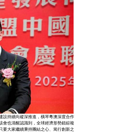
建設持續向縱深推進，橫琴粵澳深度合作
該會也清醒認識到，全球經濟形勢錯綜複
只要大家繼續秉持團結之心、篤行創新之