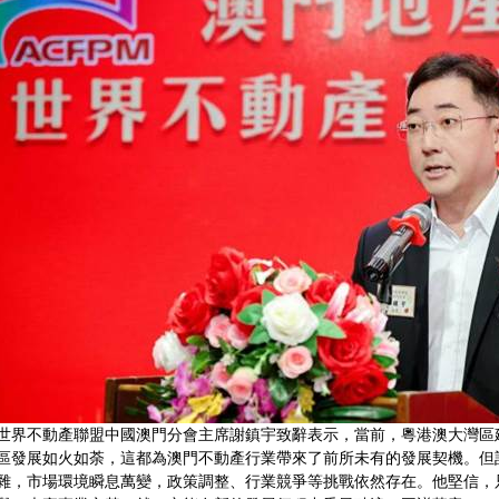
世界不動產聯盟中國澳門分會主席謝鎮宇致辭表示，當前，粵港澳大灣區
區發展如火如荼，這都為澳門不動產行業帶來了前所未有的發展契機。但
雜，市場環境瞬息萬變，政策調整、行業競爭等挑戰依然存在。他堅信，