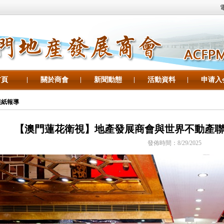
電
首頁
關於商會
新聞動態
活動資料
申请入
報紙報導
【澳門蓮花衛視】地產發展商會與世界不動產
發佈時間：8/29/2025