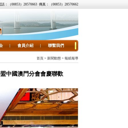
話：（00853）28570663 傳真：（00853）28570662
会
會員介紹
聯繫我們
首頁
>
新聞動態
>
報紙報導
聯盟中國澳門分會會慶聯歡