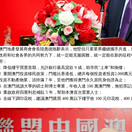
澳門地產發展商會會長陸惠德致辭表示，他堅信只要業界繼續攜手共進，
政府和社會各界的共同努力下，就一定能克服困難，就一定能在新的征程
府：
1.
降低樓宇買賣首期，允許銀行最高貸款
9
成，助市民
“
上車
”
和換樓；
2.
重開澳門投資移民政策，門檻比香港低，總共每個投資者投資
2,000
萬
投資不動產物業，須持滿
7
年，至他們獲得澳門永久居民身份證為止；
3.
在澳門就讀大學的碩士和博士畢業，年收入達
100
萬澳門幣，無犯罪記
4.
重啟政府四厘利息補貼
5
年，幫助本澳首次置業人士；
5.
全線下調印花稅，建議澳門購買
400
萬以下樓宇收
100
元印花稅，
400