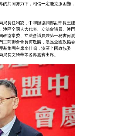
界的共同努力下，相信一定能克服困難，
局局長任利凌，中聯辦協調部副部長王建
，澳區全國人大代表、立法會議員、澳門
國政協常委、立法會議員兼第一秘書何潤
門工商聯會會長何敬麟，澳區全國政協委
理基集團主席李佳鳴，澳區全國政協委
局局長文綺華等各界嘉賓出席。