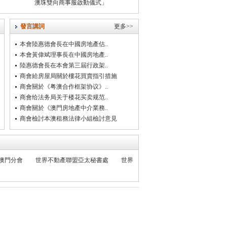
澳珠雙向商事服啟動儀式」
發言講詞
更多>>
本會陸惠德會長在中國房地產估..
本會黃偉斌理事長在中國房地產..
陸惠德會長在本會第三屆行政架..
商會給房屋局關於樓花買賣指引措施
商會關於《粤澳合作框架协议》..
商會给法务局关于楼花买卖规范..
商會關於《澳門房地產中介業務..
商會檢討本澳租務法律小組檢討意見
澳門分會
世界不動產聯盟亞太秘書處
世界