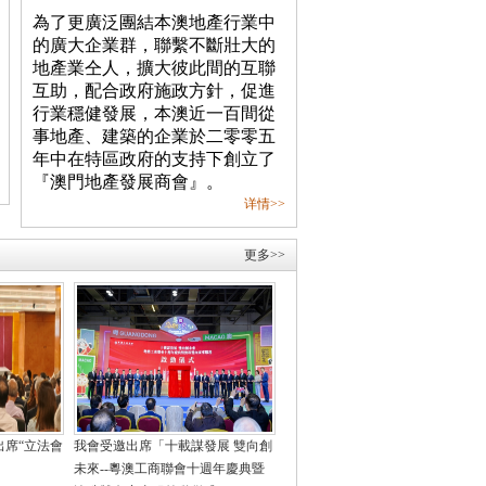
為了更廣泛團結本澳地產行業中
的廣大企業群，聯繫不斷壯大的
地產業仝人，擴大彼此間的互聯
互助，配合政府施政方針，促進
行業穩健發展，本澳近一百間從
事地產、建築的企業於二零零五
年中在特區政府的支持下創立了
『澳門地產發展商會』。
详情>>
更多>>
出席“立法會
我會受邀出席「十載謀發展 雙向創
未來--粵澳工商聯會十週年慶典暨