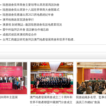
陸惠德會長率商會主要領導出席房屋局諮詢會
陸惠德會長出席第十八屆世界華商大會開幕式
陸惠德會長應邀出席2025房地產經紀年會
澳琴稅務政策宣講會舉行
澳廣視 財經雜誌--邀請陸惠德會長談地產業現況
愛中科協拜訪本會 簽諒解合作備忘錄
成都武侯區來澳招商促合作
台灣工商建設研究會拜訪澳門地產發展商會和世界不動產..
80周年主題展
澳門地產發展商會成立二十周年和
我會組織多名理、監事
世界不動產聯盟中國澳門分會成立
議員工作總結”會議