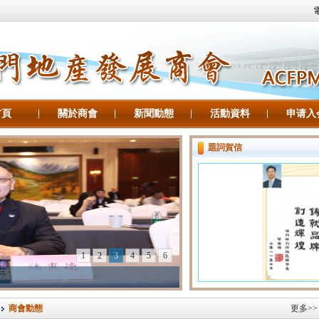
電
首頁
關於商會
新聞動態
活動資料
申请入
題詞賀信
1
2
3
4
5
6
商會動態
更多>>