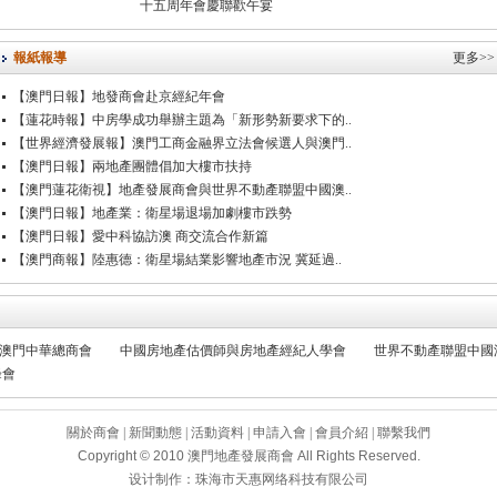
十五周年會慶聯歡午宴
報紙報導
更多>>
【澳門日報】地發商會赴京經紀年會
【蓮花時報】中房學成功舉辦主題為「新形勢新要求下的..
【世界經濟發展報】澳門工商金融界立法會候選人與澳門..
【澳門日報】兩地產團體倡加大樓市扶持
【澳門蓮花衛視】地產發展商會與世界不動產聯盟中國澳..
【澳門日報】地產業：衛星場退場加劇樓市跌勢
【澳門日報】愛中科協訪澳 商交流合作新篇
【澳門商報】陸惠德：衛星場結業影響地產市況 冀延過..
澳門中華總商會
中國房地產估價師與房地產經紀人學會
世界不動產聯盟中國
峰會
關於商會
|
新聞動態
|
活動資料
|
申請入會
|
會員介紹
|
聯繫我們
Copyright © 2010
澳門地產發展商會
All Rights Reserved.
设计制作：
珠海市天惠网络科技有限公司