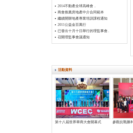
2014不動產全球高峰會 ..
商會推薦房地產中介合同範本
繼續開辦地產專業培訓課程通知
2011公益金百萬行
已發出十月十日舉行的理監事會..
召開理監事會議通知
活動資料
第十八屆世界華商大會開幕式
參觀抗戰勝利